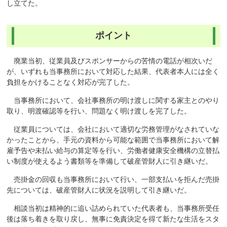
し立てた。
ポイント
廃業当初、従業員及びスポンサーからの苦情の電話が相次いだ
が、いずれも当事務所において対応した結果、代表者本人には全く
負担をかけることなく対応が完了した。
当事務所において、会社事務所の明け渡しに関する家主とのやり
取り、明渡確認等を行い、問題なく明け渡しを完了した。
従業員については、会社において適切な労務管理がなされていな
かったことから、手元の資料から可能な範囲で当事務所において解
雇予告や未払い給与の算定等を行い、労働者健康安全機構の立替払
い制度が使えるよう書類等を準備して破産管財人に引き継いだ。
売掛金の回収も当事務所において行い、一部支払いを拒んだ売掛
先については、破産管財人に状況を説明して引き継いだ。
相談当初は精神的に追い詰められていた代表者も、当事務所受任
後は落ち着きを取り戻し、無事に免責決定を得て新たな生活をスタ