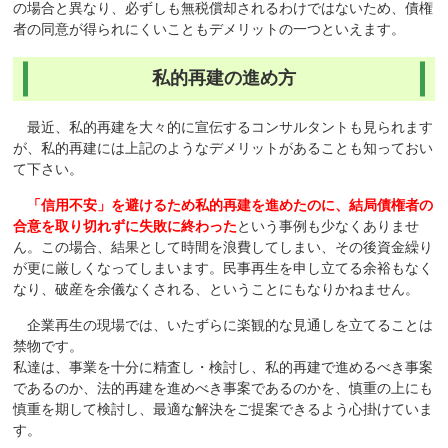
の場合と異なり、必ずしも無税償却されるわけではないため、債権
者の同意が得られにくいこともデメリットの一つといえます。
私的再建の進め方
最近、私的再建を大々的に宣伝するコンサルタントも見られます
が、私的再建には上記のようなデメリットがあることも知っておい
て下さい。
「信用不安」を避けるため私的再建を進めたのに、結局債権者の
合意を取り切れずに失敗に終わった
という事例も少なくありませ
ん。
この場合、結果として時間を浪費してしまい、その後資金繰り
が更に厳しくなってしまいます。
民事再生を申し立てる余裕もなく
なり、破産を余儀なくされる、ということにもなりかねません。
企業再生の現場では、いたずらに楽観的な見通しを立てることは
禁物です。
私達は、事業を十分に精査し・検討し、私的再建で進めるべき事案
であるのか、法的再建を進めべき事案であるのかを、慎重の上にも
慎重を期して検討し、最適な解決をご提案できるよう心掛けていま
す。