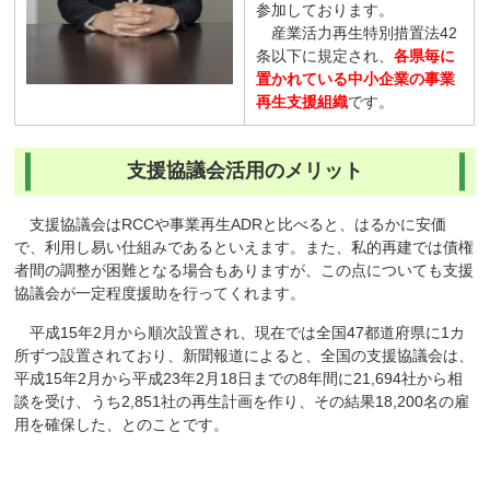
参加しております。
産業活力再生特別措置法42
条以下に規定され、
各県毎に
置かれている中小企業の事業
再生支援組織
です。
支援協議会活用のメリット
支援協議会はRCCや事業再生ADRと比べると、はるかに安価
で、利用し易い仕組みであるといえます。また、私的再建では債権
者間の調整が困難となる場合もありますが、この点についても支援
協議会が一定程度援助を行ってくれます。
平成15年2月から順次設置され、現在では全国47都道府県に1カ
所ずつ設置されており、新聞報道によると、全国の支援協議会は、
平成15年2月から平成23年2月18日までの8年間に21,694社から相
談を受け、うち2,851社の再生計画を作り、その結果18,200名の雇
用を確保した、とのことです。